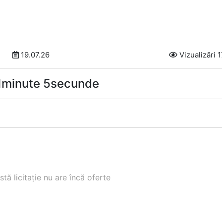
19.07.26
Vizualizări 
21minute 4secunde
tă licitație nu are încă oferte