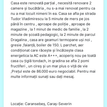
Casa este renovată parțial , necesită renovare 2
camere și bucătăria , nu s-a mai renovat pentru ca
nu a mai locuit nimeni în ea. Casa se afla pe strada
Tudor Vladimirescu la 5 minute de mers pe jos
până în centru , aproape de poliție , aproape de
magazine , la 1 minut de medic de familie , la 2
minute de școală pedagogic, la 2 minute de parcul
Dragalina , casa are geamuri termopane uși noi ,
gresie ,faianță, boiler de 150. L parchet, aer
condiționat care răcește și încălzește clasa
energetica la AC este A+++, acoperiș nou pe toată
casa cu țiglă tondach, in gradina se afla 2 pomi
fructiferi , un cireș și un mar plus o viță de vie
,Prețul este de 86.000 euro negociabil. Pentru mai
multe informații sunați sau dați mesaj.
Locație: Caransebeș, Caraș-Severin