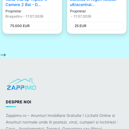
Camere 2 Bai - D...
ultracentral...
Proprietar
Proprietar
Bragadiru
-
17.07.2026
-
17.07.2026
75.000
EUR
25
EUR
-->
DESPRE NOI
Zappimo.ro – Anunturi Imobiliare Gratuite ! Licitatii Online si
Anunturi normale unde iti postezi, vinzi, cumperi si inchiriezi :
Casa , Apartamentul, Terenul, Garsoniera sau Biroul.