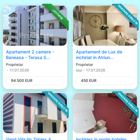
VANZARE DIRECTA
LICITATIE
Apartament 2 camere -
Apartament de Lux de
Baneasa - Terasa S...
inchiriat in Atriun...
Proprietar
Proprietar
-
17.07.2026
Iași
-
17.07.2026
94.500
EUR
450
EUR
VANZARE DIRECTA
VANZARE DIRECTA
Vand Vila tip Triplex 4
inchiriez in regim hotelier