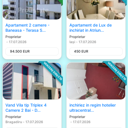
Apartament 2 camere -
Apartament de Lux de
Baneasa - Terasa S...
inchiriat in Atriun...
Proprietar
Proprietar
-
17.07.2026
Iași
-
17.07.2026
94.500
EUR
450
EUR
VANZARE DIRECTA
VANZARE DIRECTA
Vand Vila tip Triplex 4
inchiriez in regim hotelier
Camere 2 Bai - D...
ultracentral...
Proprietar
Proprietar
Bragadiru
-
17.07.2026
-
17.07.2026