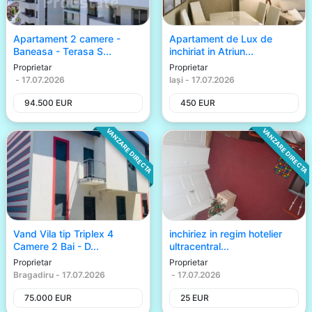
Apartament 2 camere -
Apartament de Lux de
Baneasa - Terasa S...
inchiriat in Atriun...
Proprietar
Proprietar
-
17.07.2026
Iași
-
17.07.2026
94.500
EUR
450
EUR
VANZARE DIRECTA
VANZARE DIRECTA
Vand Vila tip Triplex 4
inchiriez in regim hotelier
Camere 2 Bai - D...
ultracentral...
Proprietar
Proprietar
Bragadiru
-
17.07.2026
-
17.07.2026
75.000
EUR
25
EUR