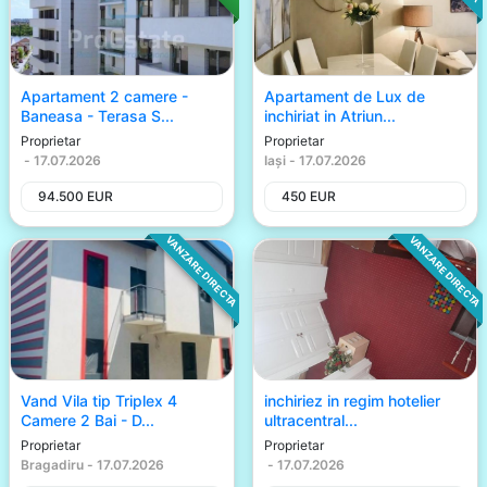
Apartament 2 camere -
Apartament de Lux de
Baneasa - Terasa S...
inchiriat in Atriun...
Proprietar
Proprietar
-
17.07.2026
Iași
-
17.07.2026
94.500
EUR
450
EUR
VANZARE DIRECTA
VANZARE DIRECTA
Vand Vila tip Triplex 4
inchiriez in regim hotelier
Camere 2 Bai - D...
ultracentral...
Proprietar
Proprietar
Bragadiru
-
17.07.2026
-
17.07.2026