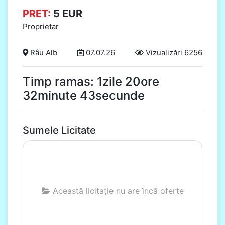
PRET:
5
EUR
Proprietar
Râu Alb
07.07.26
Vizualizări 6256
Timp ramas: 1zile 20ore
32minute 42secunde
Sumele Licitate
Această licitație nu are încă oferte