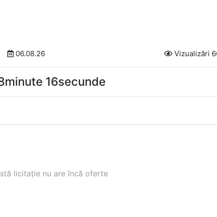
06.08.26
Vizualizări 
38minute 15secunde
tă licitație nu are încă oferte