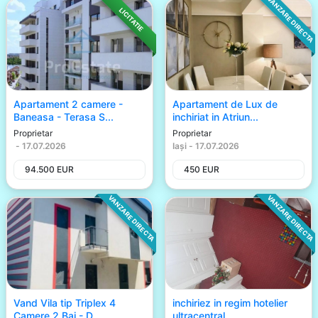
VANZARE DIRECTA
LICITATIE
Apartament 2 camere -
Apartament de Lux de
Baneasa - Terasa S...
inchiriat in Atriun...
Proprietar
Proprietar
-
17.07.2026
Iași
-
17.07.2026
94.500
EUR
450
EUR
VANZARE DIRECTA
VANZARE DIRECTA
Vand Vila tip Triplex 4
inchiriez in regim hotelier
Camere 2 Bai - D...
ultracentral...