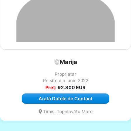
Marija
Proprietar
Pe site din iunie 2022
Preț:
92.800
EUR
Arată Datele de Contact
Timiș, Topolovățu Mare