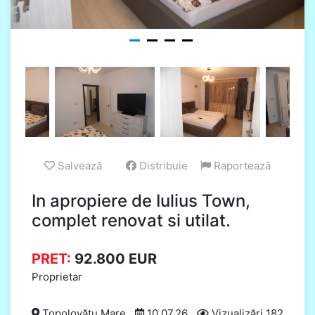
Salvează
Distribuie
Raportează
In apropiere de Iulius Town,
complet renovat si utilat.
PRET:
92.800
EUR
Proprietar
Topolovățu Mare
10.07.26
Vizualizări 182