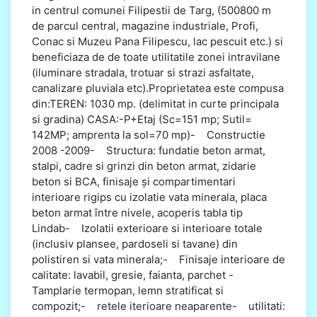
in centrul comunei Filipestii de Targ, (500800 m
de parcul central, magazine industriale, Profi,
Conac si Muzeu Pana Filipescu, lac pescuit etc.) si
beneficiaza de de toate utilitatile zonei intravilane
(iluminare stradala, trotuar si strazi asfaltate,
canalizare pluviala etc).Proprietatea este compusa
din:TEREN: 1030 mp. (delimitat in curte principala
si gradina) CASA:-P+Etaj (Sc=151 mp; Sutil=
142MP; amprenta la sol=70 mp)- Constructie
2008 -2009- Structura: fundatie beton armat,
stalpi, cadre si grinzi din beton armat, zidarie
beton si BCA, finisaje și compartimentari
interioare rigips cu izolatie vata minerala, placa
beton armat între nivele, acoperis tabla tip
Lindab- Izolatii exterioare si interioare totale
(inclusiv plansee, pardoseli si tavane) din
polistiren si vata minerala;- Finisaje interioare de
calitate: lavabil, gresie, faianta, parchet -
Tamplarie termopan, lemn stratificat si
compozit;- retele iterioare neaparente- utilitati: