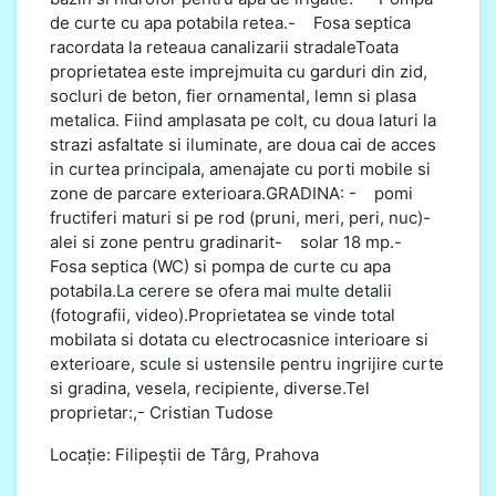
de curte cu apa potabila retea.- Fosa septica
racordata la reteaua canalizarii stradaleToata
proprietatea este imprejmuita cu garduri din zid,
socluri de beton, fier ornamental, lemn si plasa
metalica. Fiind amplasata pe colt, cu doua laturi la
strazi asfaltate si iluminate, are doua cai de acces
in curtea principala, amenajate cu porti mobile si
zone de parcare exterioara.GRADINA: - pomi
fructiferi maturi si pe rod (pruni, meri, peri, nuc)-
alei si zone pentru gradinarit- solar 18 mp.-
Fosa septica (WC) si pompa de curte cu apa
potabila.La cerere se ofera mai multe detalii
(fotografii, video).Proprietatea se vinde total
mobilata si dotata cu electrocasnice interioare si
exterioare, scule si ustensile pentru ingrijire curte
si gradina, vesela, recipiente, diverse.Tel
proprietar:,- Cristian Tudose
Locație: Filipeștii de Târg, Prahova