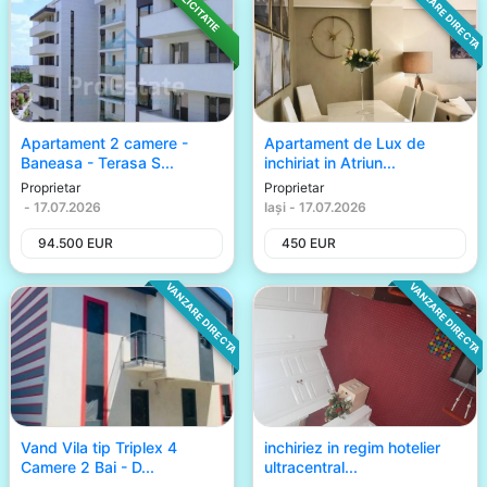
VANZARE DIRECTA
LICITATIE
Apartament 2 camere -
Apartament de Lux de
Baneasa - Terasa S...
inchiriat in Atriun...
Proprietar
Proprietar
-
17.07.2026
Iași
-
17.07.2026
94.500
EUR
450
EUR
VANZARE DIRECTA
VANZARE DIRECTA
Vand Vila tip Triplex 4
inchiriez in regim hotelier
Camere 2 Bai - D...
ultracentral...