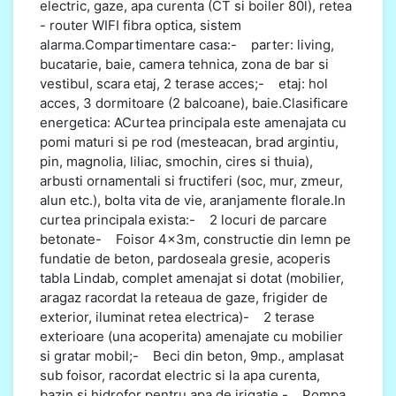
electric, gaze, apa curenta (CT si boiler 80l), retea
- router WIFI fibra optica, sistem
alarma.Compartimentare casa:- parter: living,
bucatarie, baie, camera tehnica, zona de bar si
vestibul, scara etaj, 2 terase acces;- etaj: hol
acces, 3 dormitoare (2 balcoane), baie.Clasificare
energetica: ACurtea principala este amenajata cu
pomi maturi si pe rod (mesteacan, brad argintiu,
pin, magnolia, liliac, smochin, cires si thuia),
arbusti ornamentali si fructiferi (soc, mur, zmeur,
alun etc.), bolta vita de vie, aranjamente florale.In
curtea principala exista:- 2 locuri de parcare
betonate- Foisor 4x3m, constructie din lemn pe
fundatie de beton, pardoseala gresie, acoperis
tabla Lindab, complet amenajat si dotat (mobilier,
aragaz racordat la reteaua de gaze, frigider de
exterior, iluminat retea electrica)- 2 terase
exterioare (una acoperita) amenajate cu mobilier
si gratar mobil;- Beci din beton, 9mp., amplasat
sub foisor, racordat electric si la apa curenta,
bazin si hidrofor pentru apa de irigatie.- Pompa