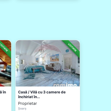
ICITATIE
LICITATIE
ă în
Casă / Vilă cu 3 camere de
închiriat în...
Proprietar
Șoarș