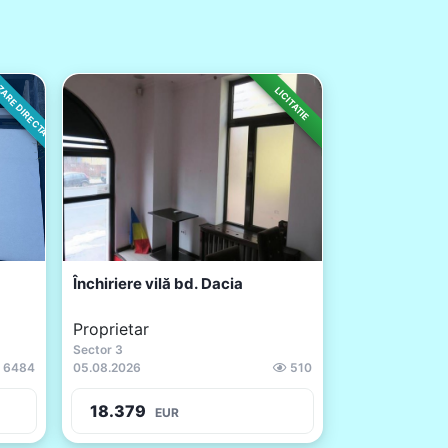
ARE DIRECTA
LICITATIE
Închiriere vilă bd. Dacia
Proprietar
Sector 3
6484
05.08.2026
510
18.379
EUR