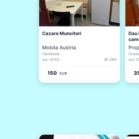
Cazare Muncitori
Dau 
cam
Mobila Austria
Prop
Fântânele
Orad
azi
-
14:52
368
azi
-
1
150
3
EUR