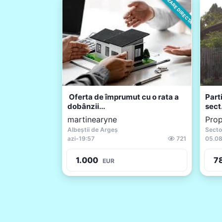
VANZARE DIRECTA
Oferta de împrumut cu o rata a
Parti
dobânzii...
sect.
martinearyne
Prop
Albeștii de Argeș
Secto
azi
-
19:57
721
05.08
1.000
7
EUR