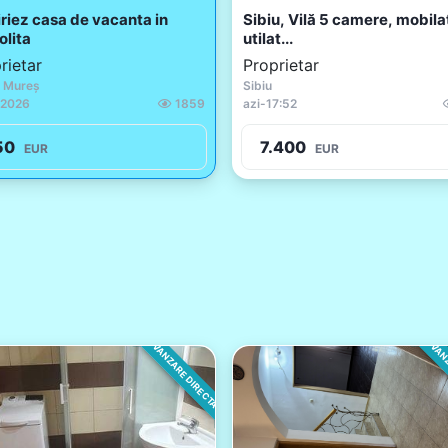
iriez casa de vacanta in
Sibiu, Vilă 5 camere, mobilat
olita
utilat...
rietar
Proprietar
 Mureș
Sibiu
.2026
1859
azi
-
17:52
50
7.400
EUR
EUR
VANZARE DIRECTA
VANZ