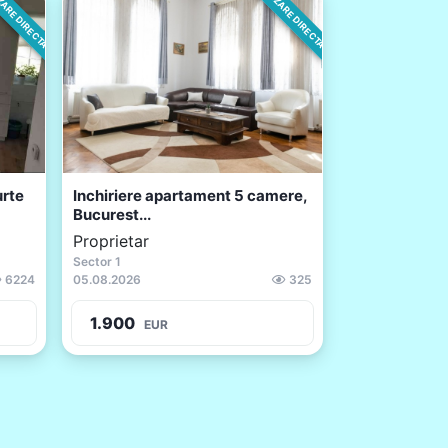
ARE DIRECTA
VANZARE DIRECTA
rte
Inchiriere apartament 5 camere,
Bucurest...
Proprietar
Sector 1
6224
05.08.2026
325
1.900
EUR