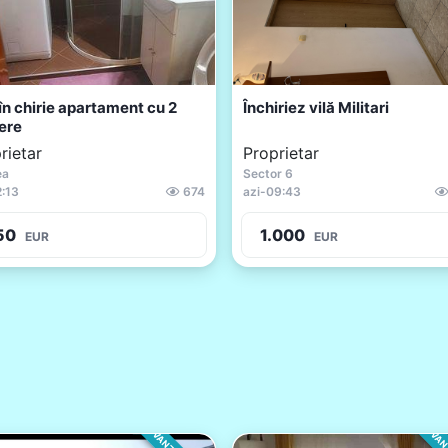
în chirie apartament cu 2
Închiriez vilă Militari
ere
rietar
Proprietar
ea
Sector 6
2:13
674
azi
-
09:43
50
1.000
EUR
EUR