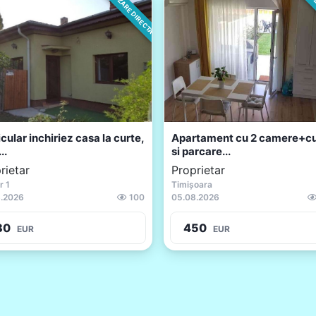
VANZARE DIRECTA
VANZ
cular inchiriez casa la curte,
Apartament cu 2 camere+cu
..
si parcare...
rietar
Proprietar
r 1
Timișoara
.2026
100
05.08.2026
80
450
EUR
EUR