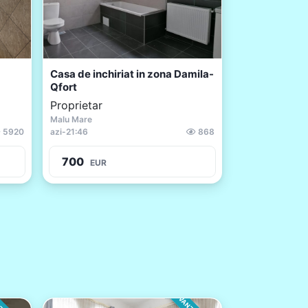
Casa de inchiriat in zona Damila-
Qfort
Proprietar
Malu Mare
5920
azi
-
21:46
868
700
EUR