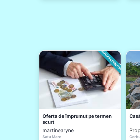
VANZARE DIRECTA
Oferta de împrumut pe termen
Casă
scurt
martinearyne
Prop
Satu Mare
Corb