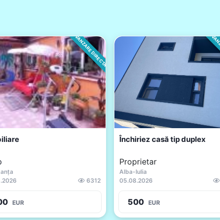
VANZARE DIRECTA
VANZ
iliare
Închiriez casă tip duplex
p
Proprietar
anța
Alba-Iulia
.2026
6312
05.08.2026
00
500
EUR
EUR