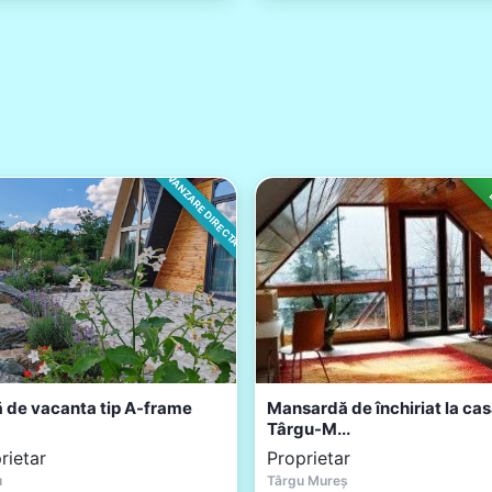
VANZARE DIRECTA
L
 de vacanta tip A-frame
Mansardă de închiriat la cas
Târgu-M...
rietar
Proprietar
u
Târgu Mureș