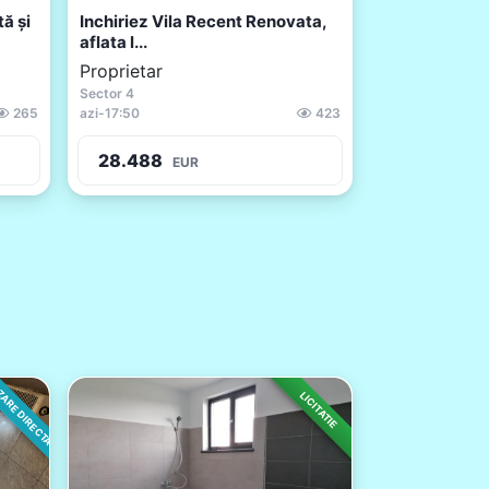
ă și
Inchiriez Vila Recent Renovata,
aflata l...
Proprietar
Sector 4
265
azi
-
17:50
423
28.488
EUR
ARE DIRECTA
LICITATIE