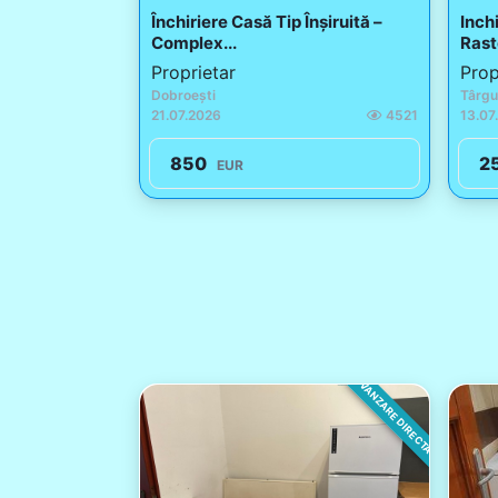
Închiriere Casă Tip Înșiruită –
Inch
Complex...
Rast
Proprietar
Prop
Dobroești
Târgu
21.07.2026
4521
13.07
850
2
EUR
VANZARE DIRECTA