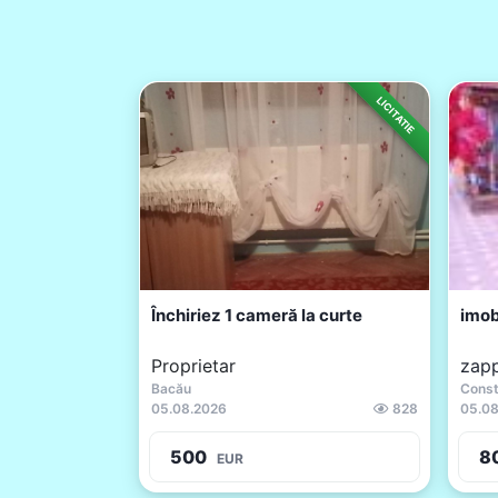
LICITATIE
Închiriez 1 cameră la curte
imob
Proprietar
zap
Bacău
Const
05.08.2026
828
05.08
500
8
EUR