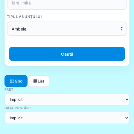
TIPUL ANUNȚULUI
Caută
Grid
List
PREȚ
DATA POSTĂRII