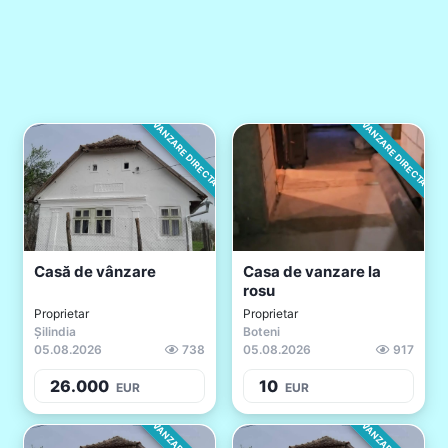
VANZARE DIRECTA
VANZARE DIRECTA
Casă de vânzare
Casa de vanzare la
rosu
Proprietar
Proprietar
Șilindia
Boteni
05.08.2026
738
05.08.2026
917
26.000
10
EUR
EUR