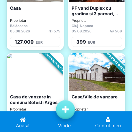
Casa
PF vand Duplex cu
gradina si 3 parcari,...
Proprietar
Proprietar
Bălăceana
Cluj-Napoca
05.08.2026
575
05.08.2026
508
127.000
399
EUR
EUR
VANZARE DIRECTA
VANZARE DIRECTA
Casa de vanzare in
Case/Vile de vanzare
comuna Botesti Arges
Proprietar
Proprietar
Boțești
Voluntari Găneasa
05.08.2026
288
05.08.2026
698
Acasă
Acasă
Adaugă Anunț
Vinde
Contul meu
Cont
60.000
120
EUR
EUR