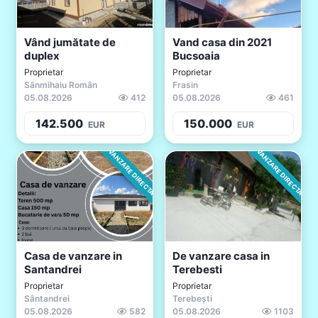
Vând jumătate de
Vand casa din 2021
duplex
Bucsoaia
Proprietar
Proprietar
Sânmihaiu Român
Frasin
05.08.2026
412
05.08.2026
461
142.500
150.000
EUR
EUR
VANZARE DIRECTA
VANZARE DIRECTA
Casa de vanzare in
De vanzare casa in
Santandrei
Terebesti
Proprietar
Proprietar
Sântandrei
Terebești
05.08.2026
582
05.08.2026
1103