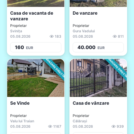
Casa de vacanta de
De vanzare
vanzare
Proprietar
Proprietar
Svinița
Gura Vadului
05.08.2026
183
05.08.2026
811
160
40.000
EUR
EUR
VANZARE DIRECTA
VANZARE DIRECTA
Se Vinde
Casa de vânzare
Proprietar
Proprietar
Valu lui Traian
Călărași
05.08.2026
1167
05.08.2026
939