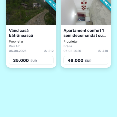
Vând casă
Apartament confort 1
bătrânească
semidecomandat cu
2...
Proprietar
Proprietar
Râu Alb
Brăila
05.08.2026
212
05.08.2026
419
35.000
46.000
EUR
EUR