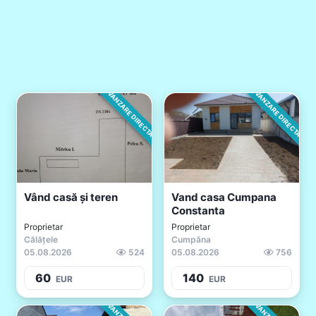
VANZARE DIRECTA
VANZARE DIRECTA
Vând casă și teren
Vand casa Cumpana
Constanta
Proprietar
Proprietar
Călățele
Cumpăna
05.08.2026
524
05.08.2026
756
60
140
EUR
EUR