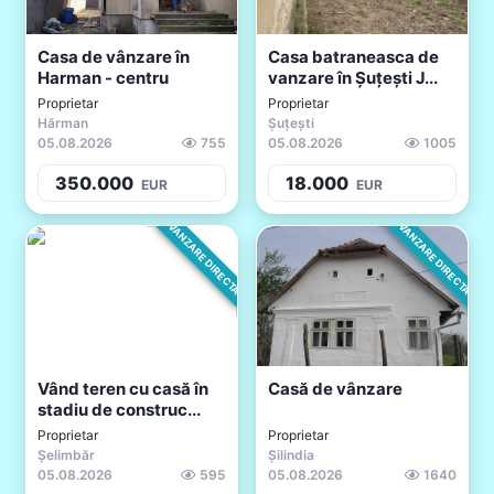
Casa de vânzare în
Casa batraneasca de
Harman - centru
vanzare în Șuțești J...
Proprietar
Proprietar
Hărman
Șuțești
05.08.2026
755
05.08.2026
1005
350.000
18.000
EUR
EUR
VANZARE DIRECTA
VANZARE DIRECTA
Vând teren cu casă în
Casă de vânzare
stadiu de construc...
Proprietar
Proprietar
Șelimbăr
Șilindia
05.08.2026
595
05.08.2026
1640