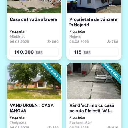
Casa cu livada afacere
Proprietate de vânzare
în Nojorid
Proprietar
Proprietar
Mădârjac
Nojorid
06.08.2026
560
06.08.2026
789
140.000
115
EUR
EUR
VANZARE DIRECTA
VANZARE DIRECTA
VAND URGENT CASA
Vând/schimb cu casă
IANOVA
pe ruta Ploiești-Văl...
Proprietar
Proprietar
Timișoara
Puchenii Mari
06.08.2026
192
06.08.2026
610