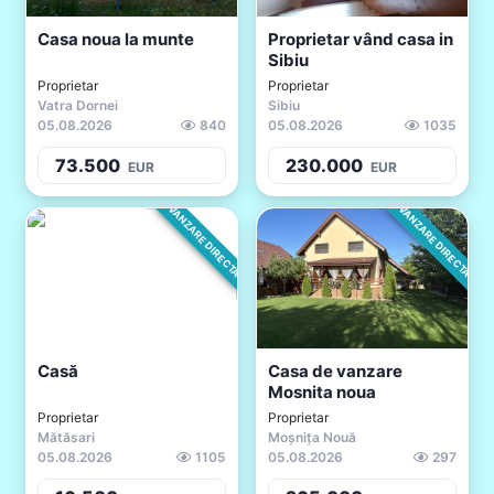
Casa noua la munte
Proprietar vând casa in
Sibiu
Proprietar
Proprietar
Vatra Dornei
Sibiu
05.08.2026
840
05.08.2026
1035
73.500
230.000
EUR
EUR
VANZARE DIRECTA
VANZARE DIRECTA
Casă
Casa de vanzare
Mosnita noua
Proprietar
Proprietar
Mătăsari
Moșnița Nouă
05.08.2026
1105
05.08.2026
297