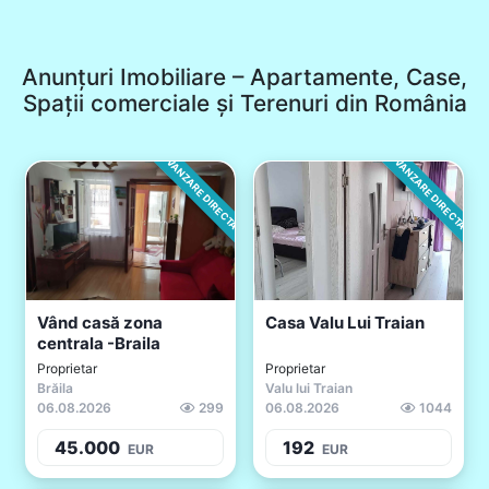
Anunțuri Imobiliare – Apartamente, Case,
Spații comerciale și Terenuri din România
VANZARE DIRECTA
VANZARE DIRECTA
Vând casă zona
Casa Valu Lui Traian
centrala -Braila
Proprietar
Proprietar
Brăila
Valu lui Traian
06.08.2026
299
06.08.2026
1044
45.000
192
EUR
EUR