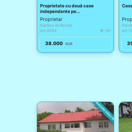
Proprietate cu două case
Casa
independente pe...
Proprietar
Prop
Suplacu de Barcău
Dorob
azi
-
22:04
141
azi
-
1
38.000
3
EUR
VANZARE DIRECTA