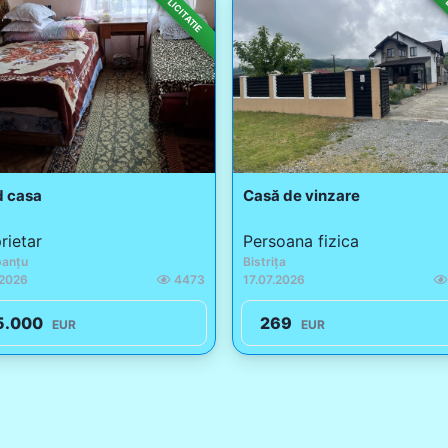
LICITATIE
L
 casa
Casă de vinzare
rietar
Persoana fizica
anțu
Bistrița
.2026
4473
17.07.2026
5.000
269
EUR
EUR