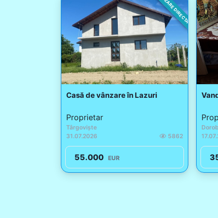
VANZARE DIRECTA
Casă de vânzare în Lazuri
Vand
Proprietar
Prop
Târgoviște
Dorob
31.07.2026
5862
17.07
55.000
3
EUR