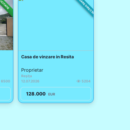
VANZARE DIRECTA
ICITATIE
Casa de vinzare in Resita
Proprietar
Reșița
6500
12.07.2026
5204
128.000
EUR