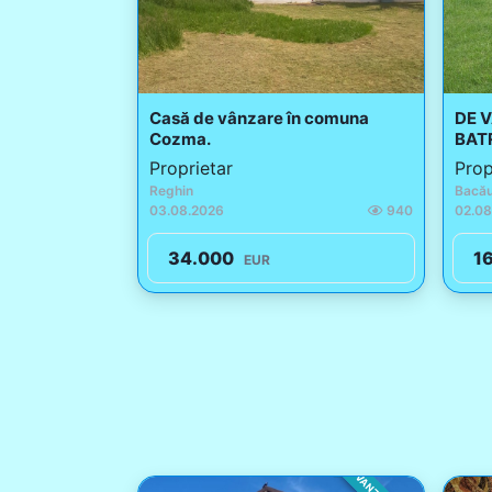
Casă de vânzare în comuna
DE 
Cozma.
BAT
Proprietar
Prop
Reghin
Bacă
03.08.2026
940
02.08
34.000
1
EUR