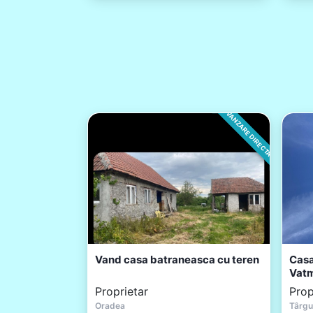
VANZARE DIRECTA
Vand casa batraneasca cu teren
Casa
Vat
Proprietar
Prop
Oradea
Târgu