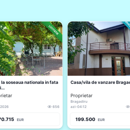
VANZ
LICITATIE
 la soseaua nationala in fata
Casa/vila de vanzare Braga
...
rietar
Proprietar
Bragadiru
.2026
656
azi
-
04:12
70.715
199.500
EUR
EUR