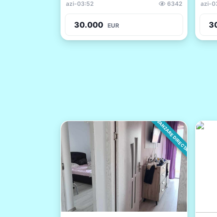
azi
-
03:52
6342
azi
-
0
30.000
3
EUR
VANZARE DIRECTA