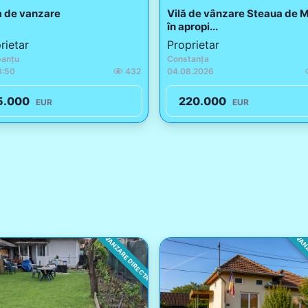
 de vanzare
Vilă de vânzare Steaua de 
în apropi...
rietar
Proprietar
anțu
Constanța
3:50
432
04.08.2026
5.000
220.000
EUR
EUR
VANZARE DIRECTA
VANZ