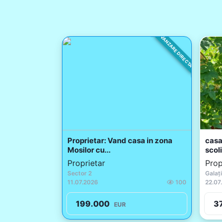
VANZARE DIRECTA
Proprietar: Vand casa in zona
casa
Mosilor cu...
scolii
Proprietar
Prop
Sector 2
Galați
11.07.2026
100
22.07
199.000
3
EUR