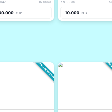
3:47
6053
azi
-
03:30
00.000
10.000
EUR
EUR
VANZARE DIRECTA
VANZ