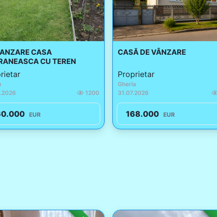
VANZARE CASA
CASĂ DE VÂNZARE
RANEASCA CU TEREN
rietar
Proprietar
u
Gherla
.2026
1200
31.07.2026
60.000
168.000
EUR
EUR