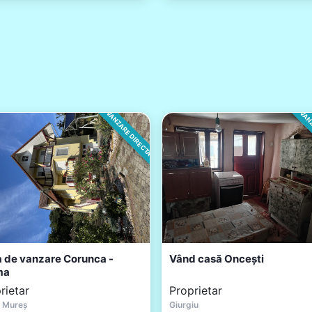
VANZARE DIRECTA
VANZ
 de vanzare Corunca -
Vând casă Oncești
ma
rietar
Proprietar
 Mureș
Giurgiu