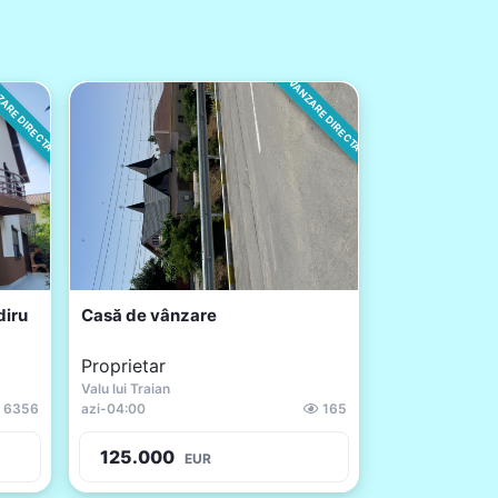
ARE DIRECTA
VANZARE DIRECTA
diru
Casă de vânzare
Proprietar
Valu lui Traian
6356
azi
-
04:00
165
125.000
EUR